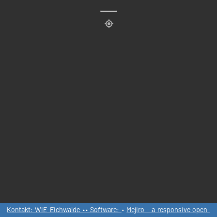
Kontakt: WIE-Eichwalde •• Software:
•
Mejiro - a responsive open-